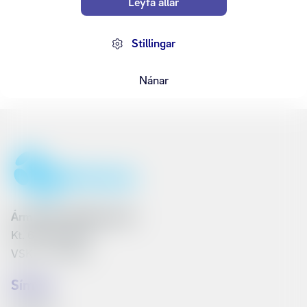
Leyfa allar
Stillingar
Nánar
Ármúli 25, 108 Reykjavík
Kt. 6801262240
VSK nr. 161790
Síminn