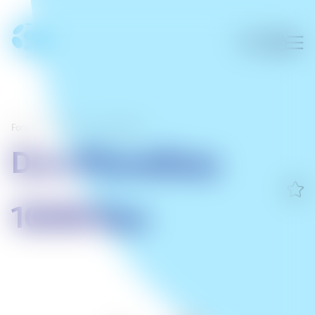
Forsíða
/
Heimili
/
Heimasímar
Doro PhoneEasy
100W Duo