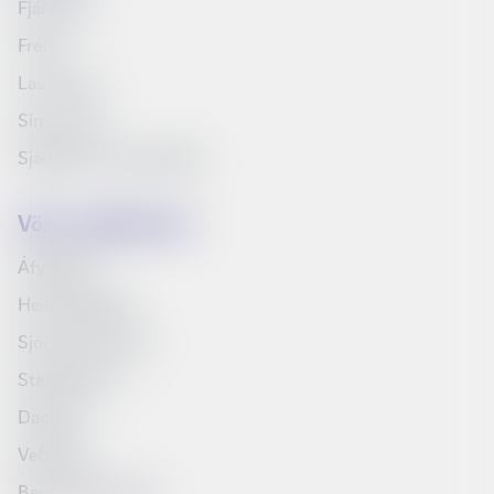
Fjárfestar
Fréttir
Laus störf
Síminn Pay
Sjálfbærni og samfélag
Vörur og þjónusta
Áfyllingar
Heimilispakkar
Sjónvarp Símans
Startpakkinn
Dagskrá
Vefpóstur
Bera saman vörur