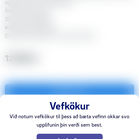
og skýrt heyrist í viðmælanda.
Styður heyrnartæki.
20 númera símaskrá.
biðtími allt að 100 klst.
Drægni innandyra 50m, utandyra 300m
12.990 kr
Setja í körfu
Vefkökur
Bæta við samanburðarlista
Við notum vefkökur til þess að bæta vefinn okkar svo
upplifunin þín verði sem best.
Uppselt
Vefverslun
Ármúli
Smáralind
Akureyri