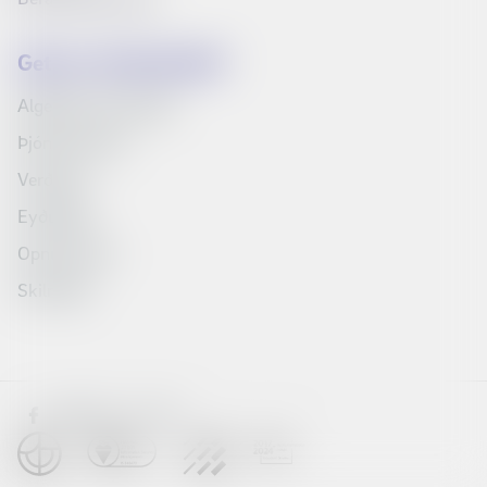
Getum við aðstoðað?
Algengar spurningar
Þjónustuvefur
Verðskrá
Eyðublöð
Opnunartími
Skilmálar