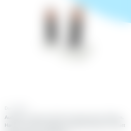
Doro
38842
Auðveldur í notkun með stórum skjá og stórum tökkum.
Hægt er að stilla hringinguna mjög háa auk þess sem hátt