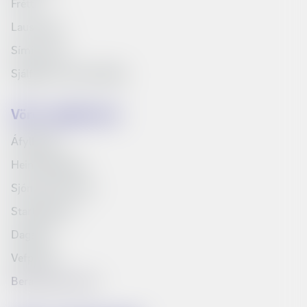
Fréttir
Laus störf
Síminn Pay
Sjálfbærni og samfélag
Vörur og þjónusta
Áfyllingar
Heimilispakkar
Sjónvarp Símans
Startpakkinn
Dagskrá
Vefpóstur
Bera saman vörur