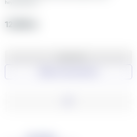
heyrnatólin þín.
12.990 kr
Setja í körfu
Bæta við samanburðarlista