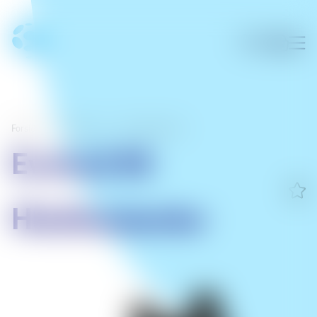
Forsíða
/
Skrifstofan
/
Fyrirtækjalausnir
Evolve2 65
Hleðslustandur