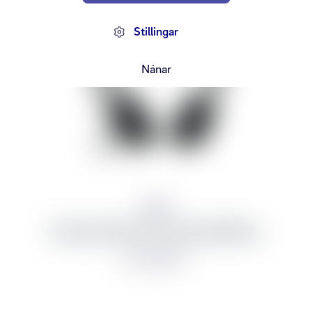
Stillingar
Nánar
Jabra
Evolve2 65 UC-a Stereo/Mono
frá 32.990 kr