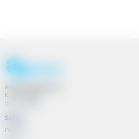
Ármúli 25, 108 Reykjavík
Kt. 6801262240
VSK nr. 161790
Síminn
Fjárfestar