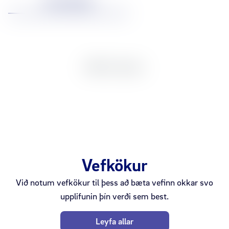
Um vöruna
USB-A, Svartur.
Vefkökur
Tengdar vörur
Við notum vefkökur til þess að bæta vefinn okkar svo
upplifunin þín verði sem best.
Leyfa allar