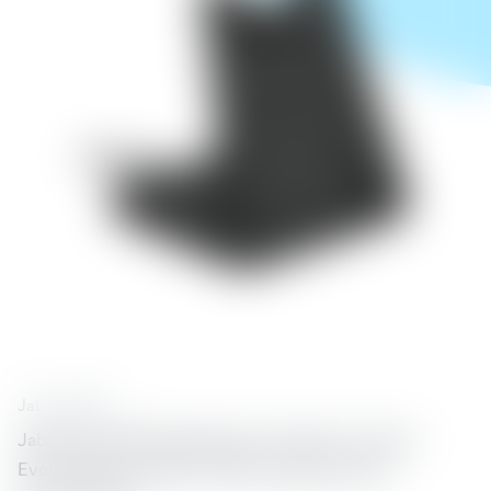
Jabra
65440
Jabra Evolve2 65 Deskstand er standur fyrir Jabra
Evolve2 65 heyrnatólin, Hleður og passar upp á