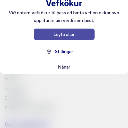
Vefkökur
Við notum vefkökur til þess að bæta vefinn okkar svo
upplifunin þín verði sem best.
Ármúli 25, 108 Reykjavík
Leyfa allar
Kt. 6801262240
VSK nr. 161790
Stillingar
Síminn
Nánar
Fjárfestar
Fréttir
Laus störf
Síminn Pay
Sjálfbærni og samfélag
Vörur og þjónusta