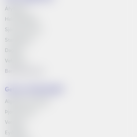
Áfyllingar
Heimilispakkar
Sjónvarp Símans
Startpakkinn
Dagskrá
Vefpóstur
Bera saman vörur
Getum við aðstoðað?
Algengar spurningar
Þjónustuvefur
Verðskrá
Eyðublöð