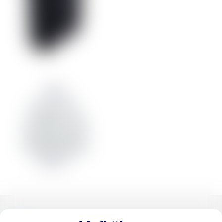
Verico
Power Pro
20.000 mAh
Hleðslubanki
6.990 kr