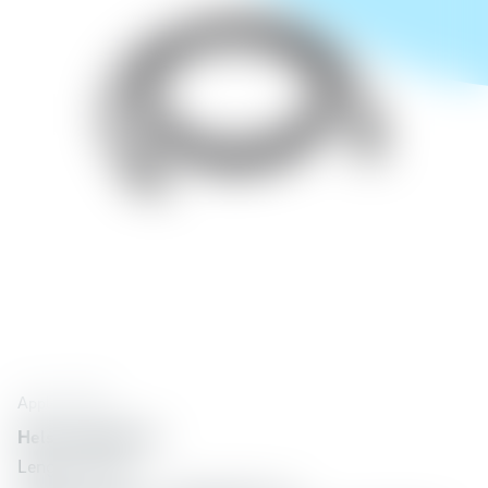
Apple
71493
Helstu eiginleikar:
Lengd: 1 metri