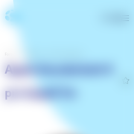
Forsíða
/
Aukahlutir
/
Snúrur og minniskort
Apple thunderbolt 4
pro kapall 1m