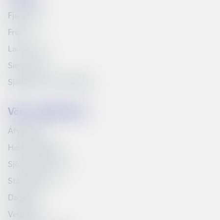
Fjárfestar
Fréttir
Laus störf
Síminn Pay
Sjálfbærni og samfélag
Vörur og þjónusta
Áfyllingar
Heimilispakkar
Sjónvarp Símans
Startpakkinn
Dagskrá
Vefpóstur