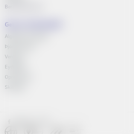
Bera saman vörur
Getum við aðstoðað?
Algengar spurningar
Þjónustuvefur
Verðskrá
Eyðublöð
Opnunartími
Skilmálar