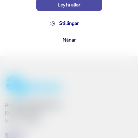
Leyfa allar
Uppselt
Ármúli
Smáralind
Akureyri
Stillingar
Nánar
Ármúli 25, 108 Reykjavík
Kt. 6801262240
VSK nr. 161790
Síminn