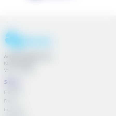
Ármúli 25, 108 Reykjavík
Kt. 6801262240
VSK nr. 161790
Síminn
Fjárfestar
Fréttir
Laus störf