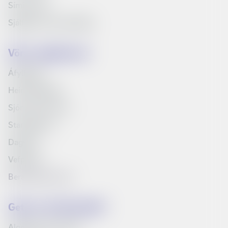
Síminn Pay
Sjálfbærni og samfélag
Vörur og þjónusta
Áfyllingar
Heimilispakkar
Sjónvarp Símans
Startpakkinn
Dagskrá
Vefpóstur
Bera saman vörur
Getum við aðstoðað?
Algengar spurningar