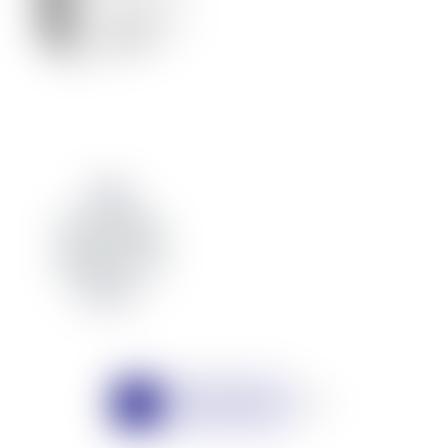
Aqara
Dual Relay
Module T2
5.990 kr
1
2
3
4