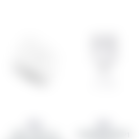
Aqara
Aqara
Hita-, raka- og
Hreyfiskynjari P1