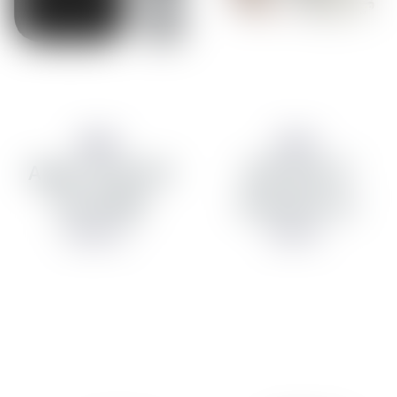
Apple
Aqara
Apple TV 4K 3rd
LED Strip T1
Gen 64GB
Extension 1m
29.990 kr
2.990 kr