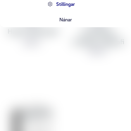
Stillingar
Nánar
Aqara
Aqara
Hub E1 stjórnstöð
H1 þráðlaus
tvöfaldur snjallrofi
4.990 kr
4.990 kr