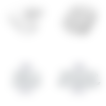
Aqara
Aqara
Glugga- og
Wireless Switch
dyraskynjari
Mini snjallhnappur
3.490 kr
3.490 kr