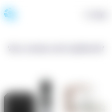
Vörur merktar með 'snjallheimili'