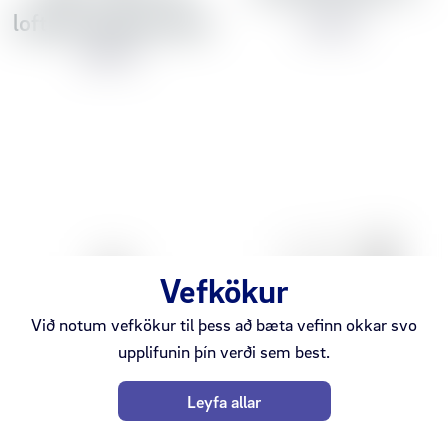
loftþrýstingsskynjari
4.490 kr
3.990 kr
Vefkökur
Við notum vefkökur til þess að bæta vefinn okkar svo
upplifunin þín verði sem best.
Leyfa allar